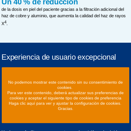
Un 40 % de reducción
de la dosis en piel del paciente gracias a la filtración adicional del
haz de cobre y aluminio, que aumenta la calidad del haz de rayos
4
X
.
Experiencia de usuario excepcional
No podemos mostrar este contenido sin su consentimiento de
cookies.
Para ver este contenido, deberá actualizar sus preferencias de
cookies y aceptar el siguiente tipo de cookies de preferencia
Haga clic aquí para ver y ajustar la configuración de cookies.
Gracias.