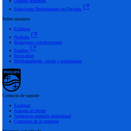
Display solutions
Soluciones Profesionales de Dictado
Sobre nosotros
Explorar
Noticias
Relaciones con inversores
Empleo
Innovation
Medioambiente, social y gobernanza
Contacto de soporte
Explorar
Soporte al cliente
Asistencia sanitaria profesional
Contactos de la empresa