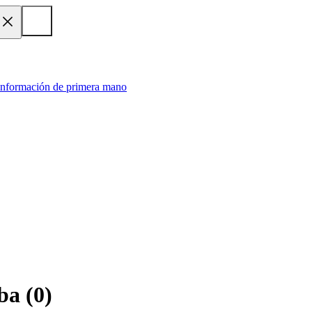
 información de primera mano
ba
(
0
)