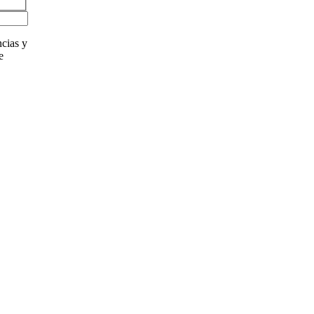
cias y
e